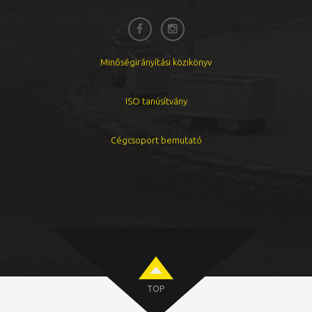
Minőségirányítási közikönyv
ISO tanúsítvány
Cégcsoport bemutató
TOP