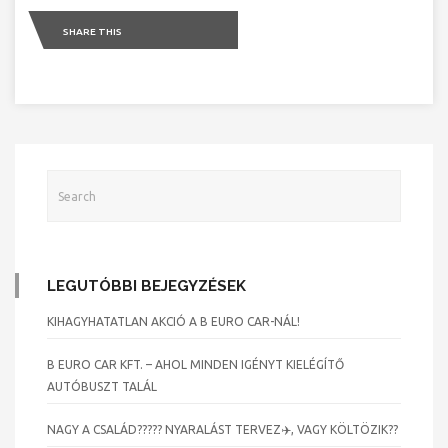
SHARE THIS
LEGUTÓBBI BEJEGYZÉSEK
KIHAGYHATATLAN AKCIÓ A B EURO CAR-NÁL!
B EURO CAR KFT. – AHOL MINDEN IGÉNYT KIELÉGÍTŐ
AUTÓBUSZT TALÁL
NAGY A CSALÁD?‍?‍?‍?? NYARALÁST TERVEZ✈️, VAGY KÖLTÖZIK??