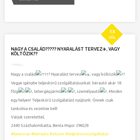
13
JÚL
NAGY A CSALÁD?‍?‍?‍?? NYARALÁST TERVEZ✈️, VAGY
KÖLTÖZIK??
Nagy a család
? Nyaralást tervez
, vagy költözik
?
Vegye igénybe teljeskörű szolgáltatásunkat: bérautó akár 18
főig
, tehergépjármű
, személyautó
. Minden
egy helyen! Teljeskörű szolgálatást nyújtunk: Önnek csak
tankolnia és vezetnie kell!
Várjuk szeretettel,
2440 Százhalombatta, Benta Major 2982/8
#beurocar
#berauto
#olcson
#teljeskoruszolgaltatas