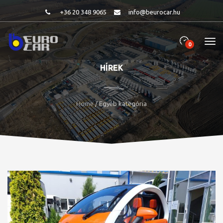
+36 20 348 9065
info@beurocar.hu
0
HÍREK
Home
/ Egyéb kategória