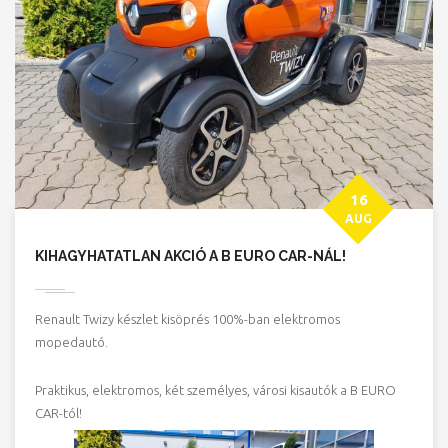
16
AUG
KIHAGYHATATLAN AKCIÓ A B EURO CAR-NÁL!
Renault Twizy készlet kisöprés 100%-ban elektromos
mopedautó.
Praktikus, elektromos, két személyes, városi kisautók a B EURO
CAR-tól!