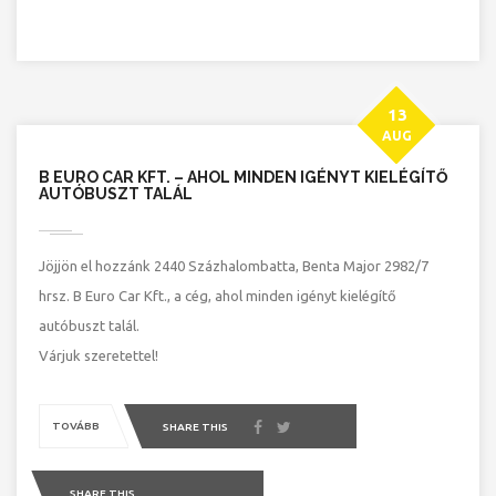
13
AUG
B EURO CAR KFT. – AHOL MINDEN IGÉNYT KIELÉGÍTŐ
AUTÓBUSZT TALÁL
Jöjjön el hozzánk 2440 Százhalombatta, Benta Major 2982/7
hrsz. B Euro Car Kft., a cég, ahol minden igényt kielégítő
autóbuszt talál.
Várjuk szeretettel!
TOVÁBB
SHARE THIS
SHARE THIS