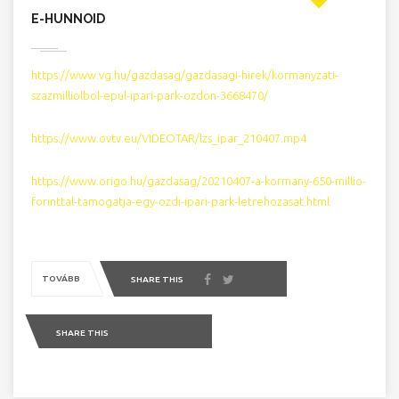
E-HUNNOID
https://www.vg.hu/gazdasag/gazdasagi-hirek/kormanyzati-
szazmilliolbol-epul-ipari-park-ozdon-3668470/
https://www.ovtv.eu/VIDEOTAR/lzs_ipar_210407.mp4
https://www.origo.hu/gazdasag/20210407-a-kormany-650-millio-
forinttal-tamogatja-egy-ozdi-ipari-park-letrehozasat.html
TOVÁBB
SHARE THIS
SHARE THIS