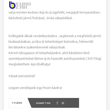
várja minden kedves régi és új ügyfelét, megújult környezetben ,
kibővített jármű flottával , óriási választékkal .
Kollégáink állnak rendelkezésükre , segítenek a megfelelő jármű
kiválasztásában, próba út lehetőséget biztosítva, felmerülő
kérdéseikre szakembereink válaszolnak.
Kérem látogasson el telephelyünkre, ahol készleten lévő
személyautóinkat illetve új és használt autóbuszainkat ( 9-61 főig)
megtekintheti- kipróbálhatja!
Várjuk szeretettel!
Legyen vendégünk egy finom kávéra!
TOVÁBB
SHARE THIS