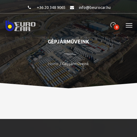
+36 20 348 9065
info@beurocar.hu
0
GÉPJÁRMŰVEINK
Home
/ Gépjárműveink