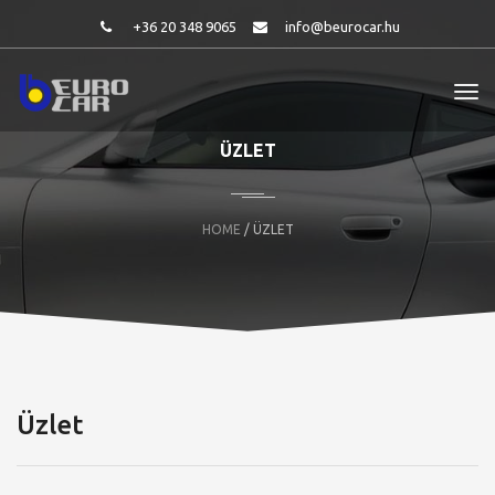
+36 20 348 9065
info@beurocar.hu
ÜZLET
HOME
/ ÜZLET
Üzlet