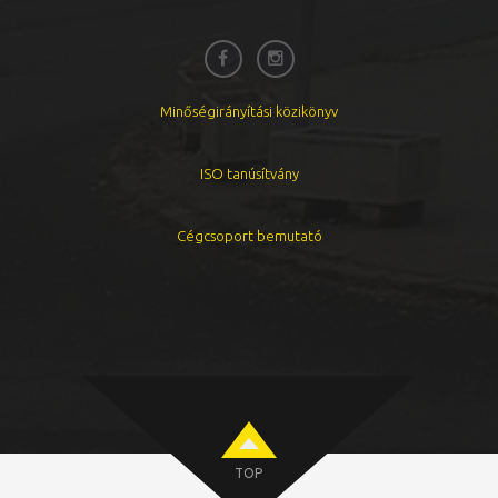
Minőségirányítási közikönyv
ISO tanúsítvány
Cégcsoport bemutató
TOP